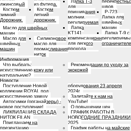
Лапка Т-3
перекрестны
джинсовый
из футера.
для
швов
Костюм
Костюм
пришивания
Р-723
зимний
летний
молнии,
Лапка для
Дорожник.
дорожник.
регулируемая
швейных
Лапка
машин
Масло для швейных
KT141
Лапка Т-9 с
машин
компенсационная
регулируем
Масло для
Силиконовое
для легкого
ограничител
швейных
масло для
прохода
машин
промасливания
ниток
Информация
Что выбрать:
Рекомендации по уходу за
искусственную кожу или
экокожей
натуральную?
Новости
Поступление Новой
оборудования 23 апреля
коллекции ROYAL под
2024г
искусственную замшу
Залетайте к нам на
Автосумки (органайзеры) -
YouTube!
новое поступление!
О повышении цен
ЛИКВИДАЦИЯ СКЛАДА
ГРАФИК РАБОТЫ В
НИТОК FILAN
НОВОГОДНИЕ ПРАЗДНИКИ
Приглашаем на
2025
презентацию
График работы на майские