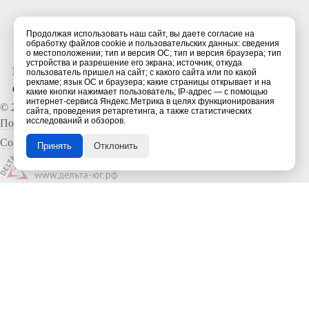
344013, г. Ростов-на-Дону, ул. Маркова, 45а
Продолжая использовать наш сайт, вы даете согласие на
(заезд с ул. Локомотивной)
обработку файлов cookie и пользовательских данных: сведения
о местоположении; тип и версия ОС; тип и версия браузера; тип
rndrpt@mail.ru
устройства и разрешение его экрана; источник, откуда
Главная
Каталог
Информация
Новости
пользователь пришел на сайт; с какого сайта или по какой
рекламе; язык ОС и браузера; какие страницы открывает и на
Статьи
Производство
Контакты
какие кнопки нажимает пользователь; IP-адрес — с помощью
интернет-сервиса Яндекс.Метрика в целях функционирования
© 2026, «РостПродТранс»
сайта, проведения ретаргетинга, а также статистических
исследований и обзоров.
Политика конфиденциальности
Согласие на обработку персональных данных
Принять
Отклонить
Напишите нам
Имя Отчество:
E-mail:
*
Номер телефона:
*
Сообщение: