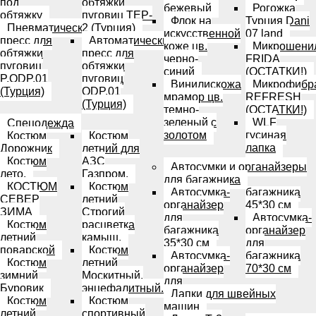
под
обтяжки
бежевый
Рогожка
обтяжку
пуговиц TEP-
Флок на
Турция Dani
Пневматический
2 (Турция)
искусственной
07 land
пресс для
Автоматический
коже цв.
Микрошени
обтяжки
пресс для
черно-
FRIDA
пуговиц
обтяжки
синий
(ОСТАТКИ!)
P.ODP.01
пуговиц
Винилискожа
Микрофибр
(Турция)
ODP.01
мрамор цв.
REFRESH
(Турция)
темно-
(ОСТАТКИ!)
зеленый с
WLF
Спецодежда
золотом
гусиная
Костюм
Костюм
лапка
Дорожник
летний для
Костюм
АЗС
Автосумки и органайзеры
лето.
Газпром.
для багажника
КОСТЮМ
Костюм
Автосумка-
багажника
СЕВЕР
летний
органайзер
45*30 см
ЗИМА
Строгий
для
Автосумка-
Костюм
расцветка
багажника
органайзер
летний
камыш.
35*30 см
для
поварской
Костюм
Автосумка-
багажника
Костюм
летний
органайзер
70*30 см
зимний
Москитный,
для
Буровик
энцефалитный.
Лапки для швейных
Костюм
Костюм
машин
летний
спортивный