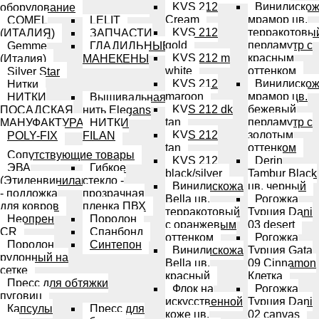
KVS 212
Винилиско
оборудование
Cream
мрамор цв.
COMEL
LELIT
KVS 212
терракотовы
(ИТАЛИЯ)
ЗАПЧАСТИ
gold
перламутр с
Gemme
ГЛАДИЛЬНЫЕ
KVS 212 m
красным
(Италия)
МАНЕКЕНЫ
white
оттенком
Silver Star
KVS 212
Винилиско
Нитки
maroon
мрамор цв.
НИТКИ
Вышивальная
KVS 212 dk
бежевый
ПОСАДСКАЯ
нить Elegans
tan
перламутр с
МАНУФАКТУРА
НИТКИ
KVS 212
золотым
POLY-FIX
FILAN
tan
оттенком
Сопутствующие товары
KVS 212
Derin
ЭВА
Гибкое
black/silver
Tambur Black
(Этиленвинилацетат)
стекло -
Винилискожа
цв. черный
- подложка
прозрачная
Bella цв.
Рогожка
для ковров
пленка ПВХ
терракотовый
Турция Dani
Неопрен
Поролон
с оранжевым
03 desert
CR
Спанбонд
оттенком
Рогожка
Поролон
Синтепон
Винилискожа
Турция Gata
рулонный на
Bella цв.
09 Cinnamon
сетке
красный
Клетка
Пресс для обтяжки
Флок на
Рогожка
пуговиц
искусственной
Турция Dani
Капсулы
Пресс для
коже цв.
02 canvas