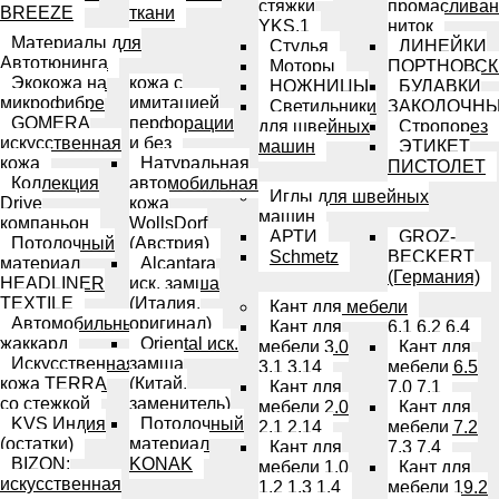
стяжки
промасливан
BREEZE
ткани
YKS.1
ниток
Материалы для
Стулья
ЛИНЕЙКИ
Автотюнинга
Моторы
ПОРТНОВСК
Экокожа на
кожа с
НОЖНИЦЫ
БУЛАВКИ
микрофибре
имитацией
Светильники
ЗАКОЛОЧН
GOMERA
перфорации
для швейных
Стропорез
искусственная
и без
машин
ЭТИКЕТ
кожа
Натуральная
ПИСТОЛЕТ
Коллекция
автомобильная
Иглы для швейных
Drive
кожа
машин
компаньон
WollsDorf
АРТИ
GROZ-
Потолочный
(Австрия)
Schmetz
BECKERT
материал
Alcantara
(Германия)
HEADLINER
иск. замша
TEXTILE
(Италия,
Кант для мебели
Автомобильный
оригинал)
Кант для
6.1 6.2 6.4
жаккард
Oriental иск.
мебели 3.0
Кант для
Искусственная
замша
3.1 3.14
мебели 6.5
кожа TERRA
(Китай,
Кант для
7.0 7.1
со стежкой
заменитель)
мебели 2.0
Кант для
KVS Индия
Потолочный
2.1 2.14
мебели 7.2
(остатки)
материал
Кант для
7.3 7.4
BIZON:
KONAK
мебели 1.0
Кант для
искусственная
1.2 1.3 1.4
мебели 19.2