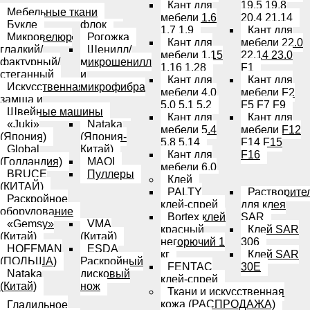
Кант для
19.5 19.8
Мебельные ткани
мебели 1.6
20.4 21.14
Букле
флок
1.7 1.9
Кант для
Микровелюр
Рогожка
Кант для
мебели 22.0
гладкий/
Шенилл/
мебели 1.15
22.14 23.0
фактурный/
микрошенилл
1.16 1.28
F1
стеганный
и
Кант для
Кант для
Искусственная
микрофибра
мебели 4.0
мебели F2
замша и
5.0 5.1 5.2
F5 F7 F9
Швейные машины
Кант для
Кант для
«Juki»
Nataka
мебели 5.4
мебели F12
(Япония)
(Япония-
5.8 5.14
F14 F15
Global
Китай)
Кант для
F16
(Голландия)
MAQI
мебели 6.0
BRUCE
Пуллеры
Клей
(КИТАЙ)
PALTY
Растворите
Раскройное
клей-спрей
для клея
оборудование
Bortex клей
SAR
«Gemsy»
VMA
красный
Клей SAR
(Китай)
(Китай)
негорючий 1
306
HOFFMAN
ESDA
кг
Клей SAR
(ПОЛЬША)
Раскройный
FENTAC
30E
Nataka
дисковый
клей-спрей
(Китай)
нож
Ткани и искусственная
кожа (РАСПРОДАЖА)
Гладильное