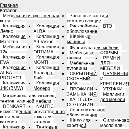
Главная
Каталог
Мебельная искусственная
Запасные части и
кожа
комплектующие
Коллекция
Коллекция
Раскройное
ВТО
Делис
ALBA
оборудование
Коллекция
Коллекция
Швейные
Маэстро
Art-Vision
машины
Мебельная
Коллекция
Фурнитура для мебели
12к
ОПТИМА
Мебельные
ФОРМЫ
Коллекция
Коллекция
гвозди
РЕМНИ
EVA
MONTI
Мебельные
ДЛЯ
Коллекция
Коллекция
пуговицы
МЕБЕЛИ
ALBA-
Долларо-
СКРЫТНЫЙ
ПРУЖИНЫ
PROJECT
Лайт
СКОБНЫЙ
И
Коллекция
Коллекция
ШОВ
КРЕПЛЕНИ
14К (BMW)
Молеро
ПРОФИЛИ
УТЯЖКИ
ЗАМЫКАНИЯ
Молдинги
Материалы для катеров,
КАНТ ДЛЯ
для мебели
тентов, уличной мебели
СОЗДАНИЯ
DENKART
NAUTIC
Дополнительное
искусственная
искусственная
оборудование
кожа для
кожа для
Шило для
Силиконов
катеров
катеров
каретной
масло для
Коллекция
Тентовые