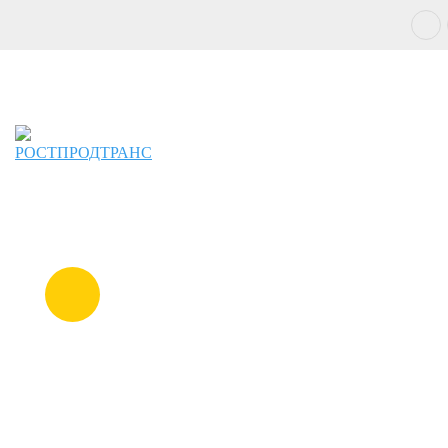
+7 (863) 291-71-05
+7 928 270-47-99
+7 928 270-44-89
пн-пт: 9:30 — 17:00
г. Ростов-на-Дону, ул. Маркова, 45а (заезд с ул.
Локомотивной)
ЗАКАЗАТЬ
ЗВОНОК