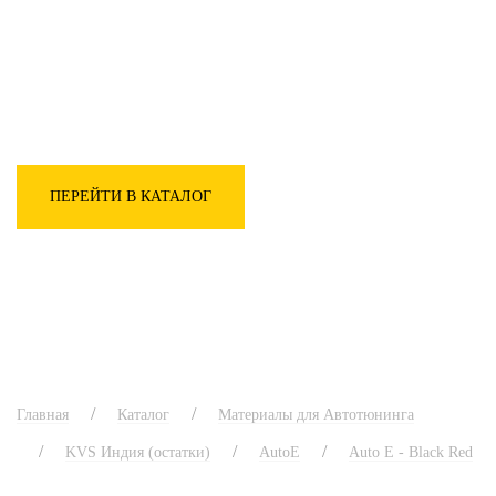
тканей, швейного, гладильного,
раскройного оборудования известных
производителей
ПЕРЕЙТИ В КАТАЛОГ
Главная
Каталог
Материалы для Автотюнинга
KVS Индия (остатки)
AutoE
Auto E - Black Red